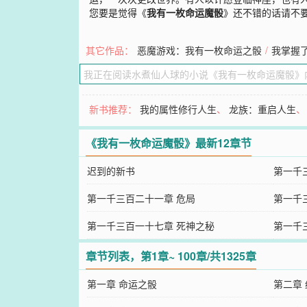
您要是觉得《
我有一枚命运魔骰
》还不错的话请不
其它作品：
恶魔游戏：我有一枚命运之骰
/
我掌握了
新书推荐：
我的属性修行人生
、
龙族：重启人生
《我有一枚命运魔骰》最新12章节
迟到的新书
第一千
第一千三百二十一章 危局
第一千
第一千三百一十七章 死神之秘
第一千
章节列表，第1章~ 100章/共1325章
第一章 命运之骰
第二章 