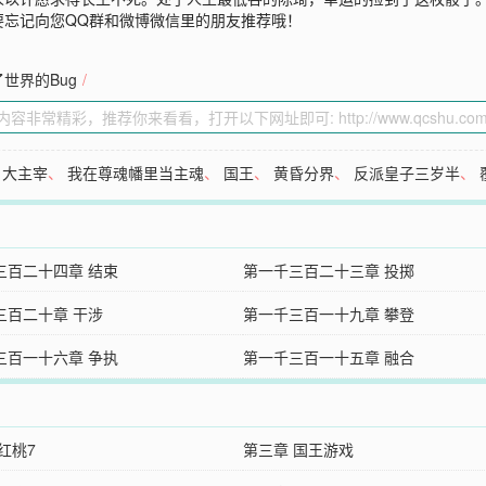
要忘记向您QQ群和微博微信里的朋友推荐哦！
世界的Bug
/
、
大主宰
、
我在尊魂幡里当主魂
、
国王
、
黄昏分界
、
反派皇子三岁半
、
三百二十四章 结束
第一千三百二十三章 投掷
三百二十章 干涉
第一千三百一十九章 攀登
三百一十六章 争执
第一千三百一十五章 融合
红桃7
第三章 国王游戏