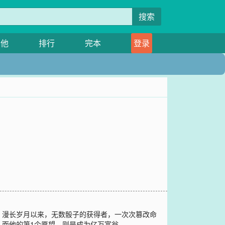
搜索
其他
排行
完本
登录
。漫长岁月以来，无数骰子的获得者，一次次篡改命
而他的第1个愿望，则是成为亿万富翁。