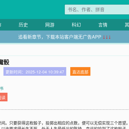
市
历史
网游
科幻
言情
追看新章节，下载本站客户端无广告APP
↓↓↓
魔骰
更新时间：2025-12-04 10:39:47
直达底部
书
阅读
世间。只要获得这枚骰子，投掷出相应的点数，便可以无偿实现三个愿望
人以许愿求得长生不死。处于人生最低谷的陈琦，幸运的捡到了这枚骰子。