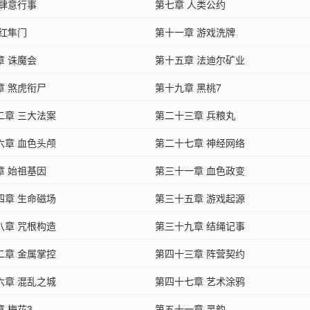
 肆意行事
第七章 人类公约
 红隼门
第十一章 游戏洗牌
章 诛魔会
第十五章 法迪尔矿业
章 煞虎衔尸
第十九章 黑桃7
二章 三大法案
第二十三章 兵粮丸
六章 血色头颅
第二十七章 神经网络
章 始祖基因
第三十一章 血色政变
四章 生命磁场
第三十五章 游戏起源
八章 咒根构造
第三十九章 结绳记事
二章 金属掌控
第四十三章 阵营契约
六章 混乱之城
第四十七章 艺术涂鸦
 梅花3
第五十一章 灵韵