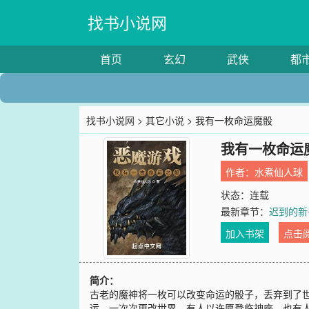
找书小说网
首页
玄幻
武侠
都
找书小说网
>
其它小说
> 我有一枚命运魔骰
我有一枚命运
作者：
水煮仙人球
状态：连载
最新章节：
迟到的新
加入书架
点击
简介：
古老的魔神将一枚可以改变命运的骰子，丢弃到了
运，一次次更改世界。有人以许愿登临神座，也有