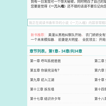
到有一日发现可一个惊天秘密，同时明白了自己的
您要是觉得《
一刀入魂
》还不错的话请不要忘记向
新书推荐：
美漫从黑袍纠察队开始
、
农门娇娇女有
一个未来模拟器
、
前妻是大明星
、
全民领主：开局
章节列表，第1章~ 34章/共34章
第一章 呼叫系统爸爸
第二章
第五章 你装完没有?
第六章
第九章 初入江湖
第十章
第十三章 拆东墙
第十四
第十七章 结识许夕年
第十八