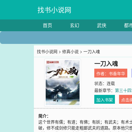
找书小说网
首页
玄幻
武侠
都
找书小说网
>
修真小说
> 一刀入魂
一刀入魂
作者：
书香年华
状态：连载
最新章节：
第三十四
加入书架
点击
简介：
这个世界有儒；有道；有佛；有妖；有武夫；有术
破，修不成剑修只能走粗鄙武夫的道路。原本他只想在