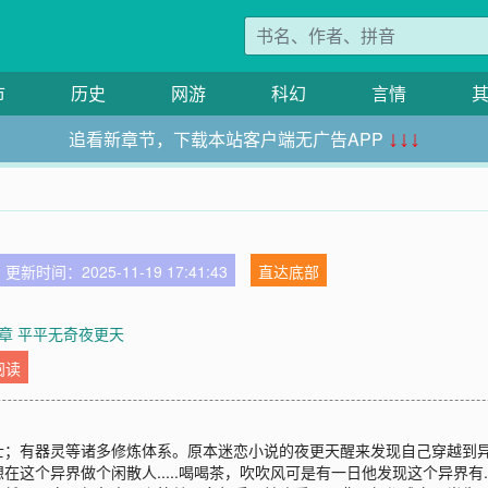
市
历史
网游
科幻
言情
追看新章节，下载本站客户端无广告APP
↓↓↓
更新时间：2025-11-19 17:41:43
直达底部
章 平平无奇夜更天
阅读
士；有器灵等诸多修炼体系。原本迷恋小说的夜更天醒来发现自己穿越到
这个异界做个闲散人.....喝喝茶，吹吹风可是有一日他发现这个异界有..