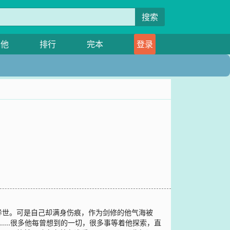
搜索
其他
排行
完本
登录
异世。可是自己却满身伤痕，作为剑修的他气海被
....很多他每曾想到的一切，很多事等着他探索，直