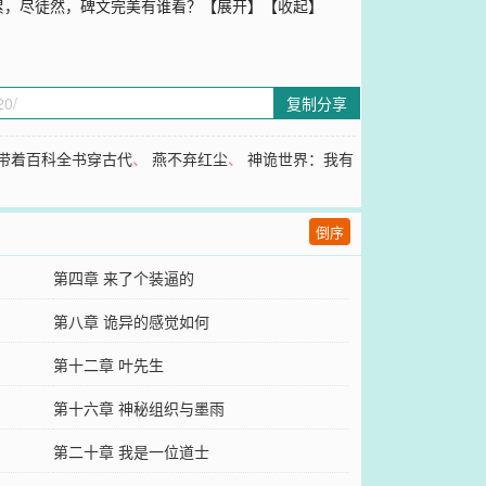
累，尽徒然，碑文完美有谁看？【展开】【收起】
复制分享
带着百科全书穿古代
、
燕不弃红尘
、
神诡世界：我有
倒序
第四章 来了个装逼的
第八章 诡异的感觉如何
第十二章 叶先生
第十六章 神秘组织与墨雨
第二十章 我是一位道士