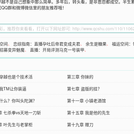
穿越不是自己想象中那么简单。多年后，转头看，是非恩怨都成空。半生
您QQ群和微博微信里的朋友推荐哦！
空间
、
恋综指南：直播孕吐后帝君变成夫君
、
余生是糖果
、
福运空间：
招募变异魅魔
、
直播：开局评测马克一号装甲
、
 穿越也是个技术活
第三章 你妹的
 我TM让你装逼
第七章 盗版的挂？
 什么？你叫头陀渊？
第十一章 小镇老酒馆
章 七杀拳vs天地一刀斩
第十五章 我是他的先生
章 叶先生与老掌柜
第十九章 赠刀