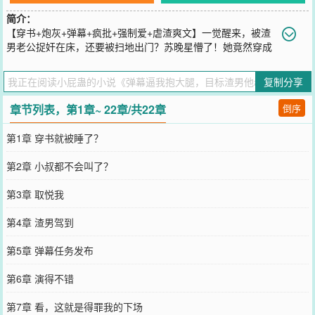
简介：
【穿书+炮灰+弹幕+疯批+强制爱+虐渣爽文】一觉醒来，被渣
男老公捉奸在床，还要被扫地出门？苏晚星懵了！她竟然穿成
了古早霸总文里，被渣男和白月光联手搞死的舔狗炮灰！更要命的是
——她顶着满身暧昧红痕，指着人渣前夫怒骂：“睡完就想不认账？给
复制分享
老娘负责！”下一秒，眼前弹幕疯狂刷屏：「危！姐妹快闭嘴！搞错人
了啊喂！」「睡你的是他小叔——那个权势滔天、人人惧怕的活阎
章节列表，第1章~ 22章/共22章
倒序
王、灭世级疯批大佬顾临渊！！！」苏晚星：“……！！！”卧槽！救
命！逃跑失败，她被一手遮天、俊美禁欲却偏执疯批的大佬堵在墙
第1章 穿书就被睡了？
角，温热气息洒下，嗓音低沉蛊惑：“睡了我，就想跑？留下来，取悦
我。”为了苟活，苏晚星不得不抱紧反派大佬的金大腿，一边读着满屏
第2章 小叔都不会叫了？
剧透+吐槽的沙雕弹幕，一边在疯批大佬的雷区疯狂蹦迪试探！白天，
她是顾临渊身边又乖又怂（装的）的小可怜；晚上，她脚踹渣男，手
第3章 取悦我
撕白月光，在娱乐圈杀疯了！只是，说好只是把她当个有趣的小玩意
儿，腻了就丢呢？为什么大佬看她的眼神越来越不对劲，还夜夜把她
第4章 渣男驾到
摁在怀里，掐着她的腰，嗓音喑哑地诱哄：“乖，再叫声老公听听？”
喂喂！弹幕！这时候你怎么不提示了？！
第5章 弹幕任务发布
您要是觉得《
弹幕逼我抱大腿，目标渣男他叔
》还不错的话请不要忘
记向您QQ群和微博微信里的朋友推荐哦！
第6章 演得不错
第7章 看，这就是得罪我的下场