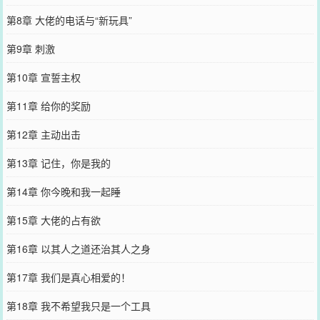
第8章 大佬的电话与“新玩具”
第9章 刺激
第10章 宣誓主权
第11章 给你的奖励
第12章 主动出击
第13章 记住，你是我的
第14章 你今晚和我一起睡
第15章 大佬的占有欲
第16章 以其人之道还治其人之身
第17章 我们是真心相爱的！
第18章 我不希望我只是一个工具