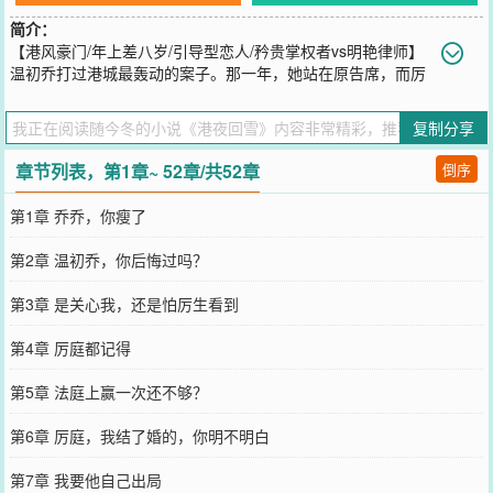
简介：
【港风豪门/年上差八岁/引导型恋人/矜贵掌权者vs明艳律师】
温初乔打过港城最轰动的案子。那一年，她站在原告席，而厉
庭，坐在被告席。男人一身黑色西装，散漫靠在椅背上，隔着整个法
庭抬眼看她，像在看一个闹脾气的小孩。后来风水轮流转，再见面，
复制分享
是家事法庭。这一次，厉庭成了原告。男人抬眸，唇边带笑，用粤语
一字一句回答法官的话：“当然是告我太太，未经同意，与我分居。”
章节列表，第1章~ 52章/共52章
倒序
一时间，全港哗然。-整个港城都知道，温初乔是在厉家长大的。十五
岁那年，她住进厉家，二十岁那年，他们却闹的很难堪。温初乔甚至
第1章 乔乔，你瘦了
亲口对他说过：“我这辈子，都不想再见到你。”可她人生最狼狈的那
个雪夜，离婚、净身出户、无处可去。最后敲开的，依旧是厉庭的
第2章 温初乔，你后悔过吗？
门。大雪漫天，温初乔站在门外，冻得浑身发抖。男人垂眸，视线落
在她通红的眼尾，淡声问：“身份证带了没？”温初乔怔住，下一秒，
第3章 是关心我，还是怕厉生看到
厉庭已经扣住她的手腕，带着她往外走。风雪灌满长廊。男人头也没
回，只丢下两个字：“领证。”-后来，大雪封山，温初乔被困事故区。
第4章 厉庭都记得
港媒铺天盖地报道那场暴雪时。有人看见，厉庭独自上山。那一夜。
比救援先抵达的，是温初乔的爱人。
第5章 法庭上赢一次还不够？
您要是觉得《
港夜回雪
》还不错的话请不要忘记向您QQ群和微博微信
里的朋友推荐哦！
第6章 厉庭，我结了婚的，你明不明白
第7章 我要他自己出局