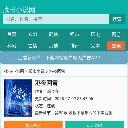
找书小说网
搜索
首页
玄幻
武侠
都市
历史
网游
科幻
言情
其他
排行
完本
登录
追看新章节，下载本站客户端无广告APP
↓↓↓
找书小说网
>
都市小说
> 港夜回雪
港夜回雪
作者：
随今冬
更新时间：2026-07-02 23:47:05
状态：连载
最新章节：
第52章 她也不是那么的不需要他
加入书架
点击阅读