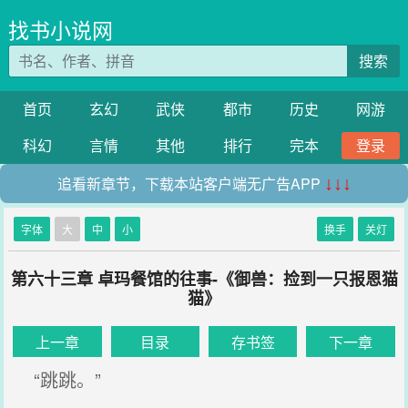
找书小说网
搜索
首页
玄幻
武侠
都市
历史
网游
科幻
言情
其他
排行
完本
登录
追看新章节，下载本站客户端无广告APP
↓↓↓
字体
大
中
小
换手
关灯
第六十三章 卓玛餐馆的往事-《御兽：捡到一只报恩猫
猫》
上一章
目录
存书签
下一章
“跳跳。”