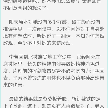
活动给我造势呢。你不参加怎么成”？萧寒却是
不同意念祖的想法了。
阳天原本对她没有多少好感，碍于颜面没有
推诿相见，一次闲谈中，忍不住问她对于自身处
境有何想法时，听她说了一翻话，不知为何忽然
改观，至少不再对她的来访厌烦。
李若回到北撒族吴地王宫途中，已经睡死在
席撒怀里，长久的精神崩溃导致她精神消耗过
度，片刻前的挥剑攻击尽管不必考虑内力消耗因
素，平素不曾锻炼的肌体也不堪负荷那种高速带
来的伤害。
最终的结果就是爷爷板着脸，斩钉截铁的定
下了基调，这下，却是没有人再敢反对了，老人