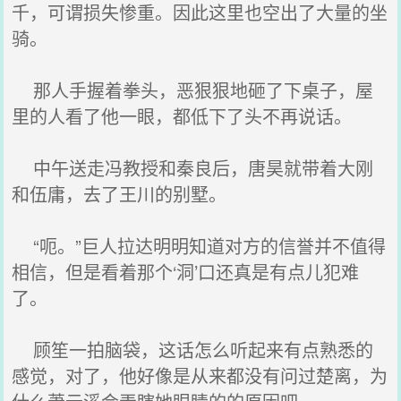
千，可谓损失惨重。因此这里也空出了大量的坐
骑。
那人手握着拳头，恶狠狠地砸了下桌子，屋
里的人看了他一眼，都低下了头不再说话。
中午送走冯教授和秦良后，唐昊就带着大刚
和伍庸，去了王川的别墅。
“呃。”巨人拉达明明知道对方的信誉并不值得
相信，但是看着那个‘洞’口还真是有点儿犯难
了。
顾笙一拍脑袋，这话怎么听起来有点熟悉的
感觉，对了，他好像是从来都没有问过楚离，为