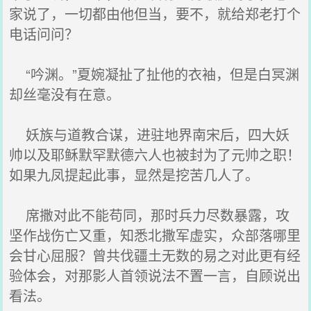
家说了，一切都由他但当，要不，就给郑老打个
电话问问？
“吟渊。”夏婉凝扯了扯他的衣袖，但是白冥渊
却丝毫没有在意。
妖族与道教合谋，进驻地界南宋后，四大妖
帅以及耶稣默罕默德六人也被封为了元帅之职！
如果九凤提起此事，显然是挖苦几人了。
席撒对此不能苟同，那时兵力尽数暴露，攻
坚作战伤亡又重，知悉北撒军虚实，众部落哪里
会甘心屈服？曾共伐疆土无数的易之对此更有经
验体会，对那影人首领说法不置一言，自顾说出
看法。