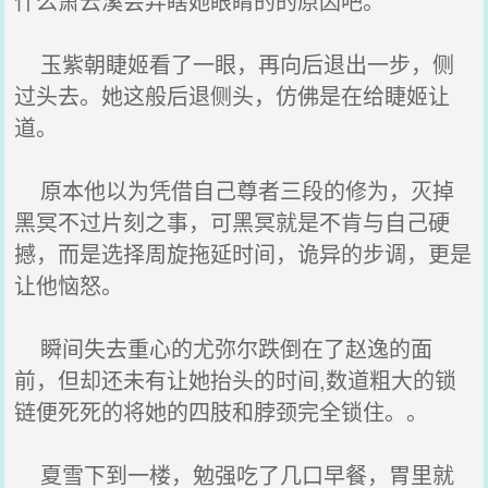
什么萧云溪会弄瞎她眼睛的的原因吧。
玉紫朝睫姬看了一眼，再向后退出一步，侧
过头去。她这般后退侧头，仿佛是在给睫姬让
道。
原本他以为凭借自己尊者三段的修为，灭掉
黑冥不过片刻之事，可黑冥就是不肯与自己硬
撼，而是选择周旋拖延时间，诡异的步调，更是
让他恼怒。
瞬间失去重心的尤弥尔跌倒在了赵逸的面
前，但却还未有让她抬头的时间,数道粗大的锁
链便死死的将她的四肢和脖颈完全锁住。。
夏雪下到一楼，勉强吃了几口早餐，胃里就