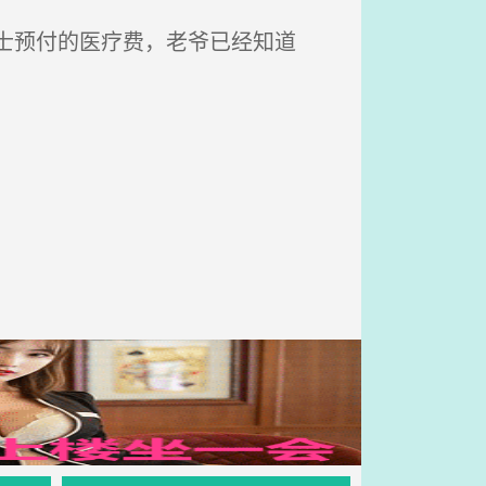
士预付的医疗费，老爷已经知道