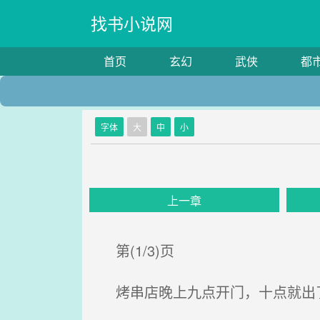
找书小说网
首页
玄幻
武侠
都
字体
大
中
小
上一章
第(1/3)页
烤串店晚上九点开门，十点就出