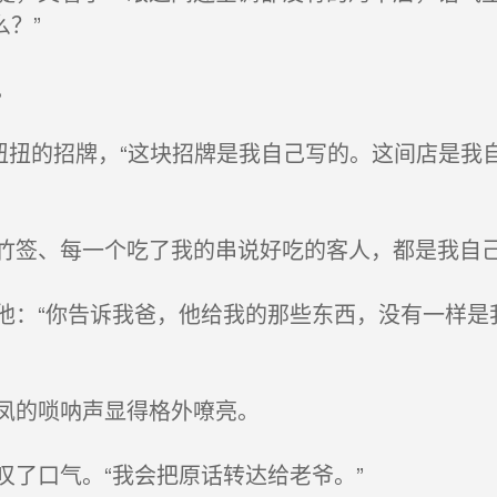
？”
。
扭扭的招牌，“这块招牌是我自己写的。这间店是我
签、每一个吃了我的串说好吃的客人，都是我自己
：“你告诉我爸，他给我的那些东西，没有一样是
凤的唢呐声显得格外嘹亮。
了口气。“我会把原话转达给老爷。”