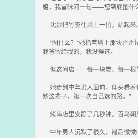
姐，我冒昧问一句——您到底图什么
沈妙把竹签往桌上一拍，站起来
“图什么？”她指着墙上那块歪歪
我爸留给我的，我没得选。
但这间店——每一块炭、每一根竹
她走到中年男人面前，仰头看着他
妙这辈子，第一次自己选的路。”
烤串店里安静了几秒钟。百鸟朝
中年男人沉默了很久，最后微微叹