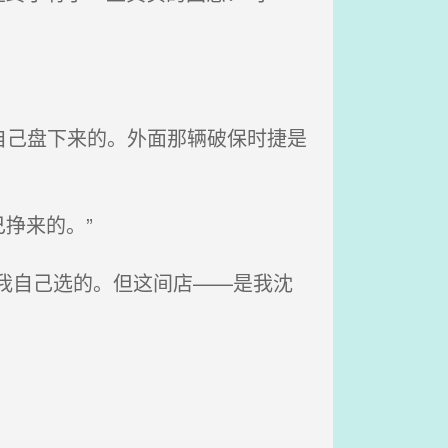
自己盘下来的。外面那辆破保时捷是
挣来的。”
我自己选的。但这间店——是我沈