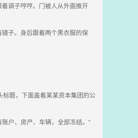
着调子哼哼。门被人从外面推开
镜子。身后跟着两个黑衣服的保
头标题，下面盖着某某资本集团的公
有账户、房产、车辆，全部冻结。”