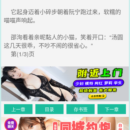
它起身迈着小碎步朝着阮宁跑过来，软糯的
喵喵声响起。
邵洵看着亲昵黏人的小猫，笑着开口：“汤圆
这几天很乖，不吵不闹的很省心。”
第(1/3)页
上一章
目录
存书签
下一章