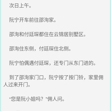
次日上午。
阮宁开车前往邵洵家。
邵洵和付廷琛都住在云锦居别墅区。
邵洵住东侧，付廷琛住北侧。
阮宁怕偶遇付廷琛，还专门从东门进的。
到了邵洵家门口，阮宁按了按门铃，家里佣
人过来开门。
“您是阮小姐吗？”佣人问。