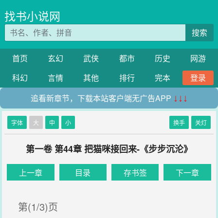
找书小说网
搜索
首页
玄幻
武侠
都市
历史
网游
科幻
言情
其他
排行
完本
登录
追看新章节，下载本站客户端无广告APP
↓↓↓
字体
大
中
小
换手
关灯
第一卷 第44章 把猫咪接回来-《步步沉沦》
上一章
目录
存书签
下一章
第(1/3)页