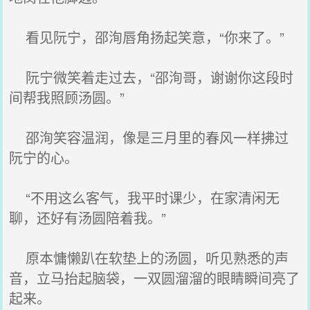
看见阮宁，邵洵唇角扬起笑意，“你来了。”
阮宁微笑着走过去，“邵洵哥，谢谢你这段时
间帮我照顾汤圆。”
邵洵笑容温润，像是三月里的春风一样拂过
阮宁的心。
“不用这么客气，我平时课少，在家清闲无
聊，还好有汤圆陪着我。”
原本慵懒趴在软垫上的汤圆，听见熟悉的声
音，立马抬起脑袋，一双圆溜溜的眼睛瞬间亮了
起来。