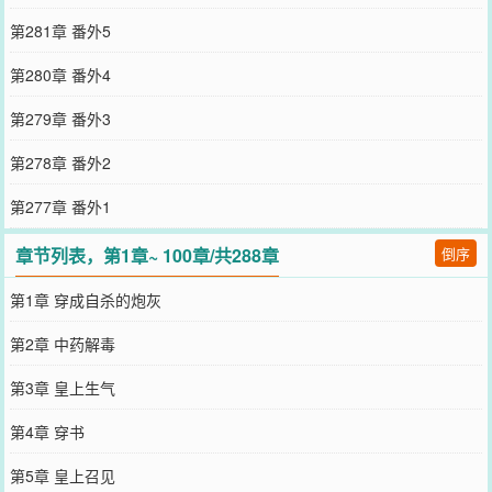
第281章 番外5
第280章 番外4
第279章 番外3
第278章 番外2
第277章 番外1
章节列表，第1章~ 100章/共288章
倒序
第1章 穿成自杀的炮灰
第2章 中药解毒
第3章 皇上生气
第4章 穿书
第5章 皇上召见