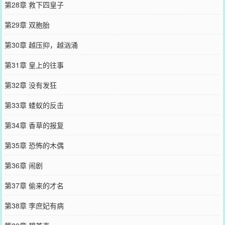
第28章 救下四皇子
第29章 双胞胎
第30章 越压抑，越汹涌
第31章 皇上的往事
第32章 没有发狂
第33章 蝼蚁的反击
第34章 香草的报复
第35章 恐怖的木偶
第36章 闹剧
第37章 偷来的才名
第38章 李庶妃有病