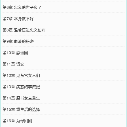
第6章 忠义伯世子废了
第7章 本身就不好
第8章 温若语进忠义伯府
第9章 血液的秘密
第10章 静谧园
第11章 请安
第12章 见东宫女人们
第13章 病态的李庶妃
第14章 原书女主重生
第15章 重生后的选择
第16章 为母则刚