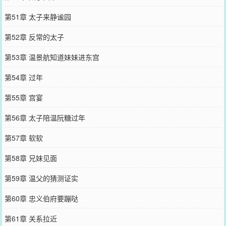
第51章 太子来静谧园
第52章 反常的太子
第53章 温景航知道妹妹进东宫
第54章 过年
第55章 宫宴
第56章 太子陪温阮糖过年
第57章 软软
第58章 兄妹见面
第59章 温父的猜测证实
第60章 忠义伯府要蹦哒
第61章 关系拉近