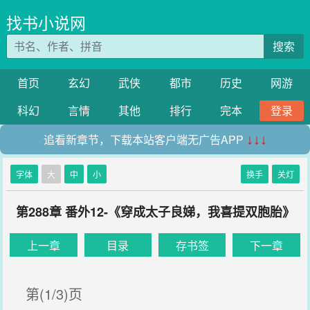
找书小说网
搜索
首页
玄幻
武侠
都市
历史
网游
科幻
言情
其他
排行
完本
登录
追看新章节，下载本站客户端无广告APP
↓↓↓
字体
大
中
小
换手
关灯
第288章 番外12-《穿成太子良娣，我喜提双胞胎》
上一章
目录
存书签
下一章
第(1/3)页