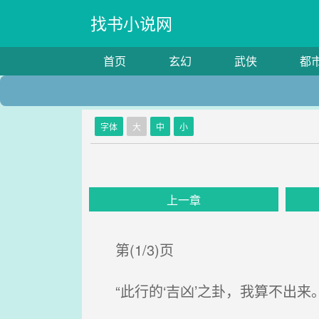
找书小说网
首页
玄幻
武侠
都
字体
大
中
小
上一章
第(1/3)页
“此行的‘吉凶’之卦，我算不出来