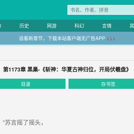
市
历史
网游
科幻
言情
追看新章节，下载本站客户端无广告APP
↓↓↓
第1173章 黑巢-《斩神：华夏古神归位，开局伏羲盘》
目录
存书签
。”苏言摇了摇头，