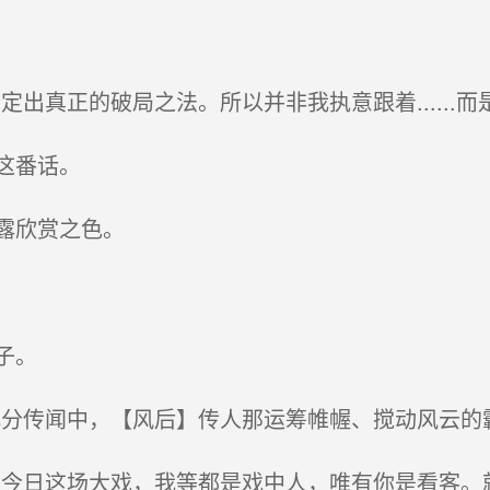
出真正的破局之法。所以并非我执意跟着......而
这番话。
露欣赏之色。
子。
分传闻中，【风后】传人那运筹帷幄、搅动风云的
今日这场大戏，我等都是戏中人，唯有你是看客。