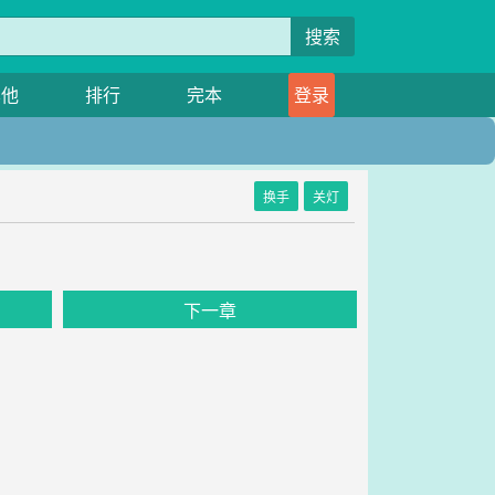
搜索
其他
排行
完本
登录
换手
关灯
下一章