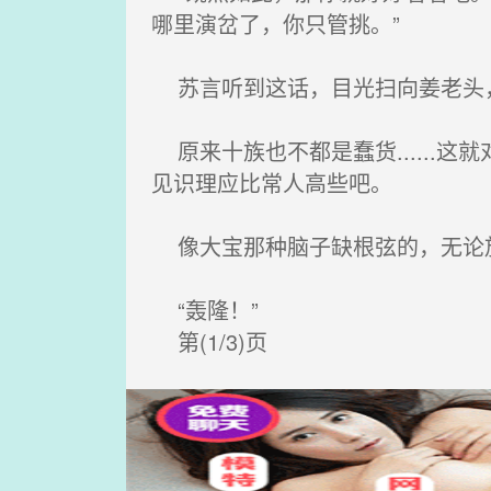
哪里演岔了，你只管挑。”
苏言听到这话，目光扫向姜老头，
原来十族也不都是蠢货......
见识理应比常人高些吧。
像大宝那种脑子缺根弦的，无论
“轰隆！”
第(1/3)页