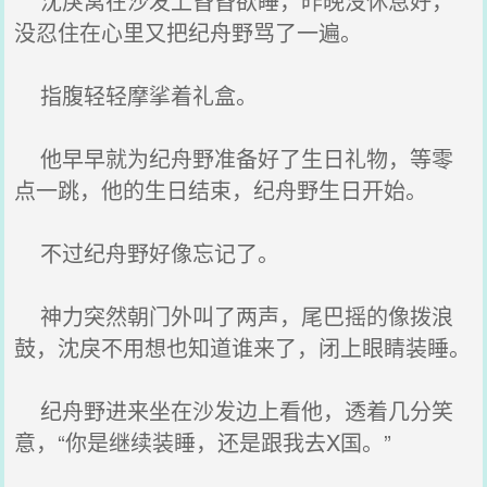
沈戾窝在沙发上昏昏欲睡，昨晚没休息好，
没忍住在心里又把纪舟野骂了一遍。
指腹轻轻摩挲着礼盒。
他早早就为纪舟野准备好了生日礼物，等零
点一跳，他的生日结束，纪舟野生日开始。
不过纪舟野好像忘记了。
神力突然朝门外叫了两声，尾巴摇的像拨浪
鼓，沈戾不用想也知道谁来了，闭上眼睛装睡。
纪舟野进来坐在沙发边上看他，透着几分笑
意，“你是继续装睡，还是跟我去X国。”