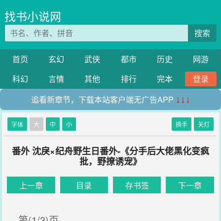
找书小说网
搜索
首页
玄幻
武侠
都市
历史
网游
科幻
言情
其他
排行
完本
登录
追看新章节，下载本站客户端无广告APP
↓↓↓
字体
大
中
小
换手
关灯
番外 沈戾×纪舟野生日番外-《分手后大佬黑化变疯
批，野撩诱宠》
上一章
目录
存书签
下一章
第(1/3)页