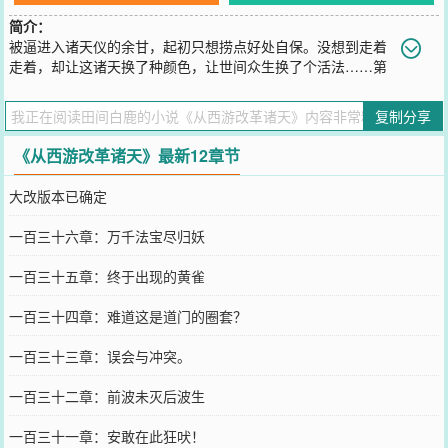
简介：
被逼进入诸天仪的余甘，起初只想捞点好处自保。没想到走着
走着，却让这诸天换了种颜色，让世间众生换了个活法……第
一个世界：《西游记》原著。愿凭手中杖，解尽天下忧。若不能众生
平等，那便人人如龙！
复制分享
您要是觉得《
从西游改革诸天
》还不错的话请不要忘记向您QQ群和微
博微信里的朋友推荐哦！
《从西游改革诸天》最新12章节
大改版本已确定
一百三十六章：万千法宝尽归妖
一百三十五章：终于出现的黄雀
一百三十四章：难道这是道门的圈套？
一百三十三章：误会与冲突。
一百三十二章：前波未灭后波生
一百三十一章：安敢在此狂吠！