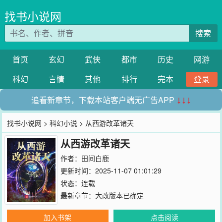
找书小说网
搜索
首页
玄幻
武侠
都市
历史
网游
科幻
言情
其他
排行
完本
登录
追看新章节，下载本站客户端无广告APP
↓↓↓
找书小说网
>
科幻小说
> 从西游改革诸天
从西游改革诸天
作者：
田间白鹿
更新时间：2025-11-07 01:01:29
状态：连载
最新章节：
大改版本已确定
加入书架
点击阅读