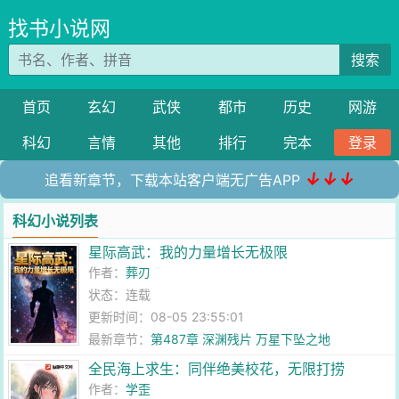
找书小说网
搜索
首页
玄幻
武侠
都市
历史
网游
科幻
言情
其他
排行
完本
登录
↓↓↓
追看新章节，下载本站客户端无广告APP
科幻小说列表
星际高武：我的力量增长无极限
作者：
葬刃
状态：连载
更新时间：08-05 23:55:01
最新章节：
第487章 深渊残片 万星下坠之地
全民海上求生：同伴绝美校花，无限打捞
作者：
学歪