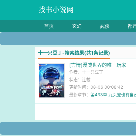
找书小说网
首页
玄幻
武侠
都
十一只豆丁-搜索结果(共1条记录)
[言情]漫威世界的唯一玩家
作者：
十一只豆丁
状态：连载
更新时间：08-06 00:08:42
最新章节：
第433章 九头蛇也有