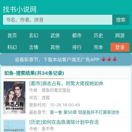
找书小说网
搜索
首页
玄幻
武侠
都市
历史
网游
科幻
言情
其他
排行
完本
登录
↓↓↓
追看新章节，下载本站客户端无广告APP
如鱼-搜索结果(共34条记录)
[都市]病态占有，阴鸷大佬视她如命
作者：
摸鱼的葡式蛋挞
状态：连载
更新时间：10-26 16:00:49
最新章节：
第一卷 第56章 但是我并不打算原谅你
[历史]如何在血族清除计划中存活
作者：
鱼不乖