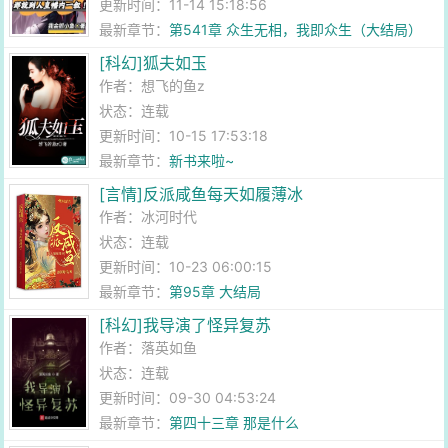
更新时间：11-14 15:18:56
最新章节：
第541章 众生无相，我即众生（大结局）
[科幻]狐夫如玉
作者：
想飞的鱼z
状态：连载
更新时间：10-15 17:53:18
最新章节：
新书来啦~
[言情]反派咸鱼每天如履薄冰
作者：
冰河时代
状态：连载
更新时间：10-23 06:00:15
最新章节：
第95章 大结局
[科幻]我导演了怪异复苏
作者：
落英如鱼
状态：连载
更新时间：09-30 04:53:24
最新章节：
第四十三章 那是什么