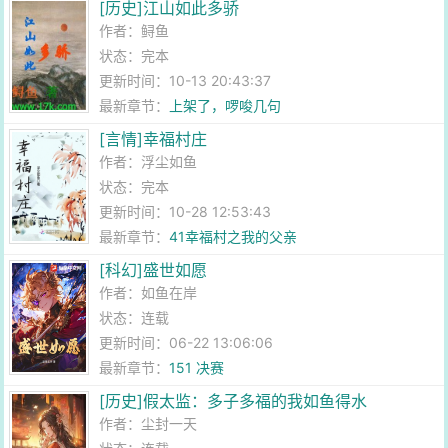
[历史]江山如此多骄
作者：
鲟鱼
状态：完本
更新时间：10-13 20:43:37
最新章节：
上架了，啰唆几句
[言情]幸福村庄
作者：
浮尘如鱼
状态：完本
更新时间：10-28 12:53:43
最新章节：
41幸福村之我的父亲
[科幻]盛世如愿
作者：
如鱼在岸
状态：连载
更新时间：06-22 13:06:06
最新章节：
151 决赛
[历史]假太监：多子多福的我如鱼得水
作者：
尘封一天