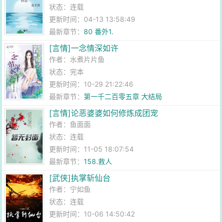
状态：连载
更新时间：04-13 13:58:49
最新章节：
80 番外1.
[言情]一念情深如许
作者：
水煮片片鱼
状态：完本
更新时间：10-29 21:22:46
最新章节：
第一千二百零五章 大结局
[言情]论恶婆婆如何修炼成团宠
作者：
鱼面面
状态：连载
更新时间：11-05 18:07:54
最新章节：
158.救人
[武侠]执掌斩仙台
作者：
宁如鱼
状态：连载
更新时间：10-06 14:50:42