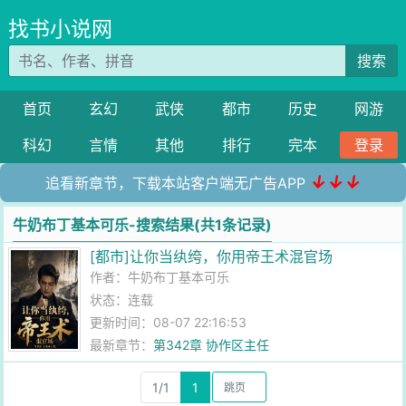
找书小说网
搜索
首页
玄幻
武侠
都市
历史
网游
科幻
言情
其他
排行
完本
登录
↓↓↓
追看新章节，下载本站客户端无广告APP
牛奶布丁基本可乐-搜索结果(共1条记录)
[都市]让你当纨绔，你用帝王术混官场
作者：
牛奶布丁基本可乐
状态：连载
更新时间：08-07 22:16:53
最新章节：
第342章 协作区主任
1/1
1