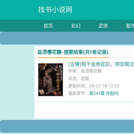
找书小说网
首页
玄幻
武侠
都
盐渍樱花糖-搜索结果(共1条记录)
[言情]假千金绝症后，绑定糙
作者：
盐渍樱花糖
状态：连载
更新时间：08-07 18:12:22
最新章节：
第241章 你配吗