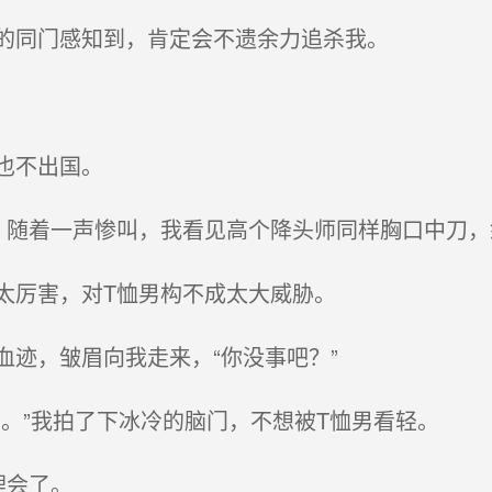
的同门感知到，肯定会不遗余力追杀我。
也不出国。
随着一声惨叫，我看见高个降头师同样胸口中刀，
厉害，对T恤男构不成太大威胁。
迹，皱眉向我走来，“你没事吧？”
。”我拍了下冰冷的脑门，不想被T恤男看轻。
理会了。