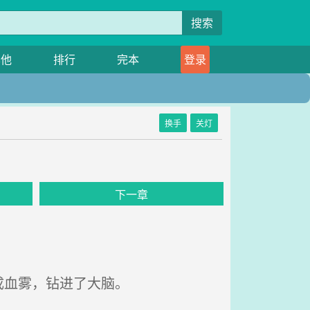
搜索
其他
排行
完本
登录
换手
关灯
下一章
成血雾，钻进了大脑。