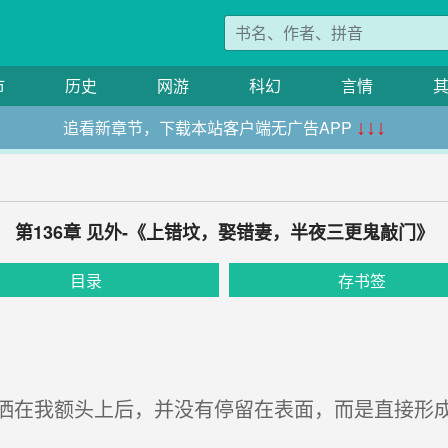
市
历史
网游
科幻
言情
追看新章节，下载本站客户端无广告APP
↓↓↓
第136章 见外-《上错坟，娶错妻，半夜三更鬼敲门》
目录
存书签
在我额头上后，并没有停留在表面，而是直接形