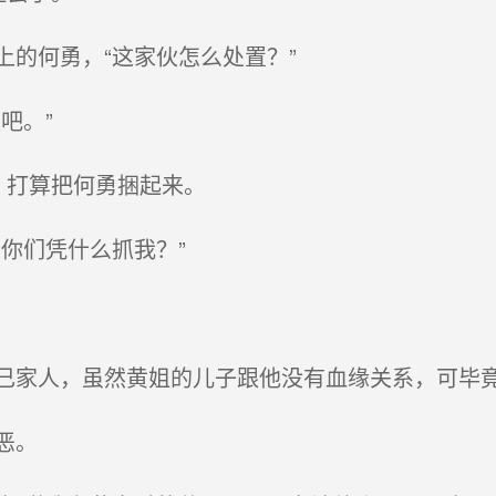
的何勇，“这家伙怎么处置？”
吧。”
打算把何勇捆起来。
你们凭什么抓我？”
家人，虽然黄姐的儿子跟他没有血缘关系，可毕
恶。