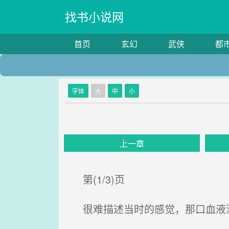
找书小说网
首页
玄幻
武侠
都
字体
大
中
小
上一章
第(1/3)页
很难描述当时的感觉，那口血液洒