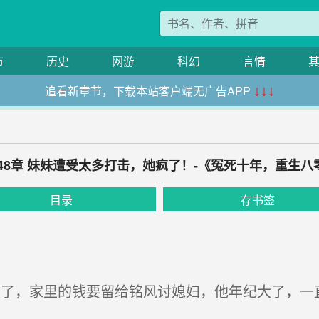
市
历史
网游
科幻
言情
追看新章节，下载本站客户端无广告APP
↓↓↓
第48章 妹妹遭受太多打击，她疯了！-《冤死十年，重生八
目录
存书签
了，家里的钱要留给铭风讨媳妇，他年纪大了，一直