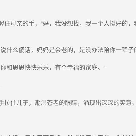
住母亲的手，“妈，我没想找，我一个人挺好的，
说什么傻话，妈妈是会老的，是没办法陪你一辈子的
你和思思快快乐乐，有个幸福的家庭。”
。
拉住儿子，潮湿苍老的眼睛，涌现出深深的笑意