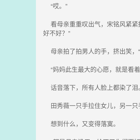
“哎。”
看母亲重重叹出气，宋铭风紧紧握
好不好？”
母亲拍了拍男人的手，挤出笑，“
“妈妈此生最大的心愿，就是看着
话音落下，所有人脸上都染了泪
田秀薇一只手拉住女儿，另一只手
想到什么，又变得落寞。