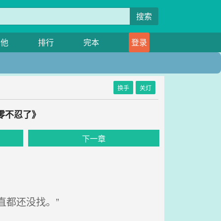
搜索
其他
排行
完本
登录
换手
关灯
零不忍了》
下一章
都还没找。”