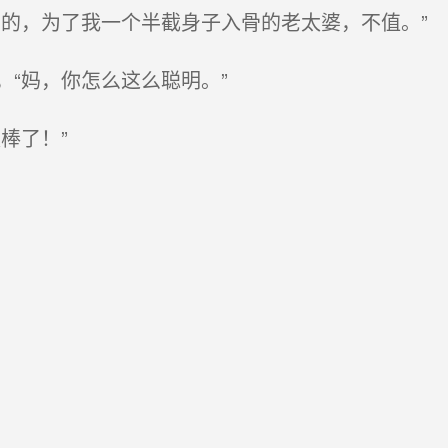
的，为了我一个半截身子入骨的老太婆，不值。”
“妈，你怎么这么聪明。”
棒了！”