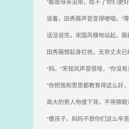
“都是母亲没用，给不了你们更好
说着，田秀薇声音变得哽咽，“等
话没说完，宋国风倏地站起，踉跄
田秀薇想起身拦他，无奈丈夫已
“妈。”宋铭风声音很哑，“你没有
“你把我和思思都教育得这么好，
高大的男人佝偻下背，不停擦眼泪
“傻孩子，妈妈不想你们这么辛苦