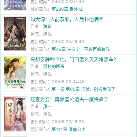
更新时间：06-30 02:07:49
最新章节：
第288章 番外12
勾太傅：人前恭顺，人后扑他满怀
作者：
魏紫
状态：连载
更新时间：06-30 23:26:46
最新章节：
第46章 许岁宁，不许再躲着我
只想安静种个地，门口怎么天天堵豪车？
作者：
孤独的四爷
状态：连载
更新时间：08-06 08:04:48
最新章节：
第一卷 第65章 活爹，别折腾我了
贬妻为妾？再嫁国公渣夫一家悔疯了
作者：
甜一
状态：连载
更新时间：08-06 07:26:38
最新章节：
第114章 淮南公主