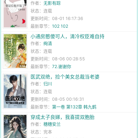
作者：
无影有踪
状态：连载
更新时间：08-01 16:17:36
最新章节：
102 102
小通房憨傻可人，清冷权臣难自持
作者：
绚清
状态：连载
更新时间：08-06 00:28:55
最新章节：
72.谢谢你
医武双绝，捡个美女总裁当老婆
作者：
归川
状态：连载
更新时间：08-05 00:16:31
最新章节：
第一卷 第132章 韩九鹤
穿成太子良娣，我喜提双胞胎
作者：
穗穗安兰
状态：完本