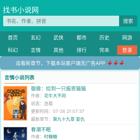
找书小说网
搜索
首页
玄幻
武侠
都市
历史
网游
科幻
言情
其他
排行
完本
登录
↓↓↓
追看新章节，下载本站客户端无广告APP
言情小说列表
御兽：捡到一只报恩猫猫
作者：
花牛大不同
状态：连载
更新时间：07-26 21:07:37
最新章节：
第九十九章 复仇
春潮不眠
作者：
时糖糖