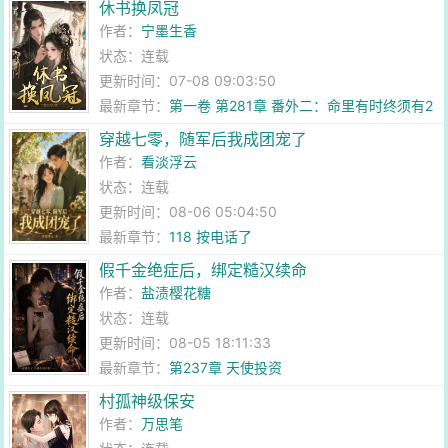
休书换凤冠
作者：
宁墨生香
状态：连载
更新时间：07-08 09:03:50
最新章节：
第一卷 第281章 番外二：命里有时终须有2
穿越七零，随军后我成团宠了
作者：
看淡浮云
状态：连载
更新时间：08-06 05:04:50
最新章节：
118 按电话了
假千金绝症后，绑定糙汉续命
作者：
盐渍樱花糖
状态：连载
更新时间：08-05 18:11:33
最新章节：
第237章 天使投资
村孤神级保安
作者：
万思笔